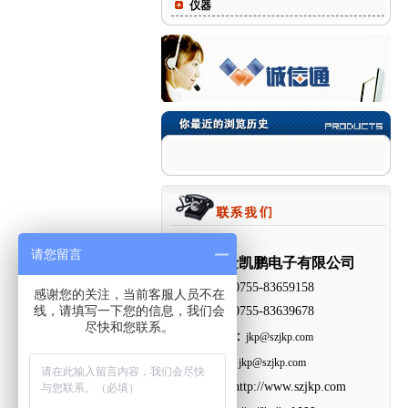
仪器
请您留言
深圳市金凯鹏电子有限公司
电 话：0755-83659158
感谢您的关注，当前客服人员不在
线，请填写一下您的信息，我们会
传 真：0755-83639678
尽快和您联系。
：
技术支持
jkp@szjkp.com
：
E-Mail
jkp@szjkp.com
网 址：
http://www.szjkp.com