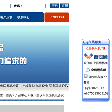
密码：
客户反馈
联系我们
ENGLISH
查阅企业信用档案
金凯鹏客服
业
务部
电话
视讯会议
广电设备
防火墙
KVM
话务耳机
IPTV
QQ:188660117
tel:075583659158
置：
首页
> 产品中心 >
视讯会议
>
桌面视讯会议