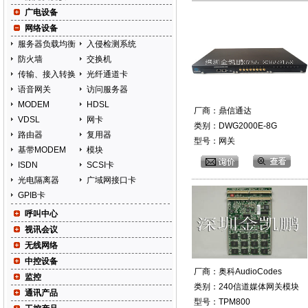
广电设备
网络设备
服务器负载均衡
入侵检测系统
防火墙
交换机
传输、接入转换
光纤通道卡
语音网关
访问服务器
MODEM
HDSL
厂商：鼎信通达
VDSL
网卡
类别：DWG2000E-8G
路由器
复用器
型号：网关
基带MODEM
模块
ISDN
SCSI卡
光电隔离器
广域网接口卡
GPIB卡
呼叫中心
视讯会议
无线网络
中控设备
厂商：奥科AudioCodes
监控
类别：240信道媒体网关模块
通讯产品
型号：TPM800