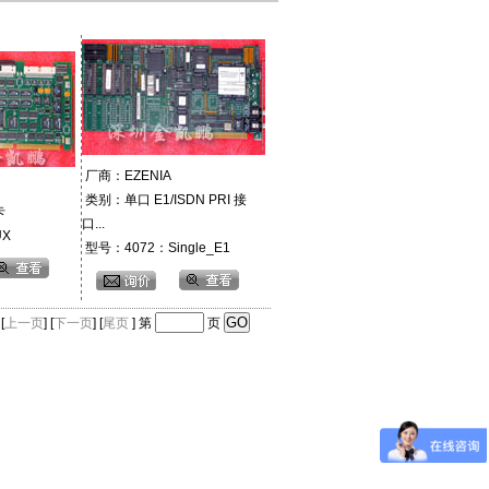
厂商：EZENIA
类别：单口 E1/ISDN PRI 接
卡
口...
UX
型号：4072：Single_E1
 [
上一页
] [
下一页
] [
尾页
] 第
页