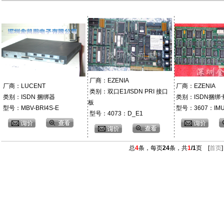
厂商：EZENIA
厂商：LUCENT
厂商：EZENIA
类别：双口E1/ISDN PRI 接口
类别：ISDN 捆绑器
类别：ISDN捆绑
板
型号：MBV-BRI4S-E
型号：3607：IM
型号：4073：D_E1
总
4
条，每页
24
条，共
1
/1
页 [
首页
]