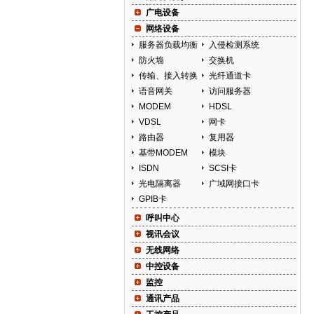
广电设备
网络设备
服务器负载均衡
入侵检测系统
防火墙
交换机
传输、接入转换
光纤通道卡
语音网关
访问服务器
MODEM
HDSL
VDSL
网卡
路由器
复用器
基带MODEM
模块
ISDN
SCSI卡
光电隔离器
广域网接口卡
GPIB卡
呼叫中心
视讯会议
无线网络
中控设备
监控
通讯产品