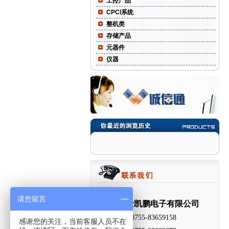
工控产品
CPCI系统
整机类
存储产品
元器件
仪器
请您留言
深圳市金凯鹏电子有限公司
电 话：0755-83659158
感谢您的关注，当前客服人员不在