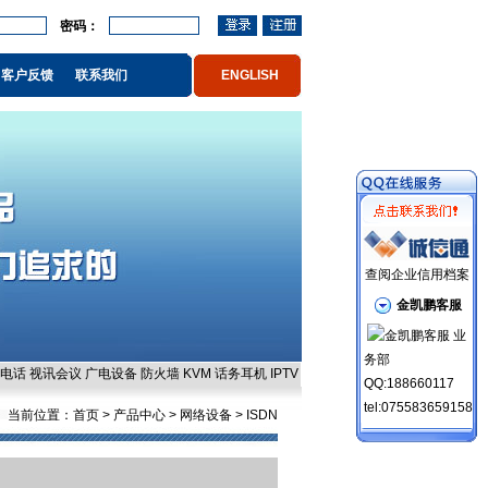
密码：
客户反馈
联系我们
ENGLISH
查阅企业信用档案
金凯鹏客服
业
务部
电话
视讯会议
广电设备
防火墙
KVM
话务耳机
IPTV
QQ:188660117
tel:075583659158
当前位置：
首页
> 产品中心 >
网络设备
>
ISDN