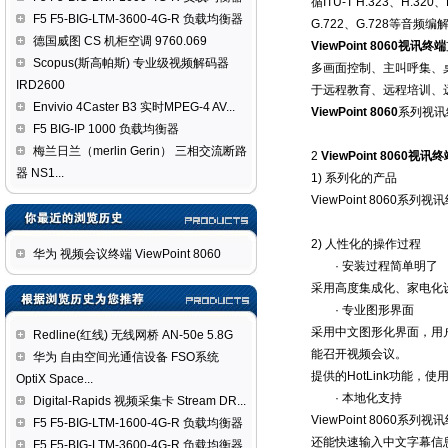
循ITU-T H.323、H.3
F5 F5-BIG-LTM-3600-4G-R 负载均衡器
G.722、G.728等音频
德国威图 CS 机柜空调 9760.069
ViewPoint 8060视讯终端
Scopus(斯高帕斯) 专业级视频解码器
多画面控制、主叫呼集、
IRD2600
于远程教育、远程培训、
Envivio 4Caster B3 实时MPEG-4 AV...
ViewPoint 8060
系列视讯
F5 BIG-IP 1000 负载均衡器
梅兰日兰（merlin Gerin） 三相交流断路
2
ViewPoint 8060视讯终
器 NS1...
1) 系列化的产品
ViewPoint 806
2) 人性化的操作过程
华为 视频会议终端 ViewPoint 8060
· 安装过程简单明了
采用高度集成化、家电化
· 专业图形界面
采用中文图形化界面，用
Redline(红线) 无线网桥 AN-50e 5.8G
能召开视频会议。
华为 自由空间光通信设备 FSO系统
提供的HotLink功能
OptiX Space...
· 本地化支持
Digital-Rapids 视频采集卡 Stream DR...
ViewPoint 80
F5 F5-BIG-LTM-1600-4G-R 负载均衡器
还能快速输入中文字幕信
F5 F5-BIG-LTM-3600-4G-R 负载均衡器