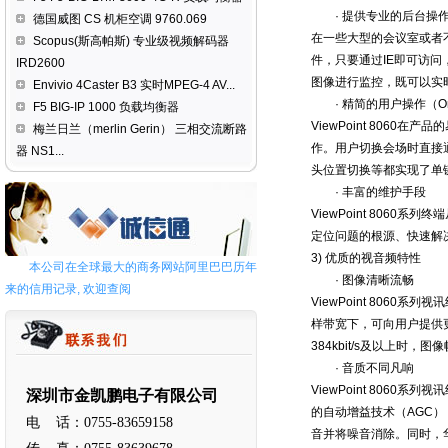
· 提供专业的后台操
德国威图 CS 机柜空调 9760.069
在一些大型的会议室或者不方
Scopus(斯高帕斯) 专业级视频解码器
件，只要通过IE即可访
IRD2600
图像进行监控，既可以实
Envivio 4Caster B3 实时MPEG-4 AV...
· 精简的用户操作（One
F5 BIG-IP 1000 负载均衡器
ViewPoint 80
梅兰日兰（merlin Gerin） 三相交流断路
作。用户切换会场时直接
器 NS1...
头位置切换等都实现了单
· 丰富的维护手段
ViewPoint 80
定位问题的根源、快速解
3) 优质的视音频特性
本公司在全球最大的商务网站阿里巴巴历年
· 图像清晰流畅
来的信用记录, 欢迎查阅
ViewPoint 8060系列
样带宽下，可向用户提供更
384kbit/s及以上时，图
· 音质不同凡响
ViewPoint 806
深圳市金凯鹏电子有限公司
的自动增益技术（AGC
电 话：0755-83659158
音并将噪音消除。同时，华为