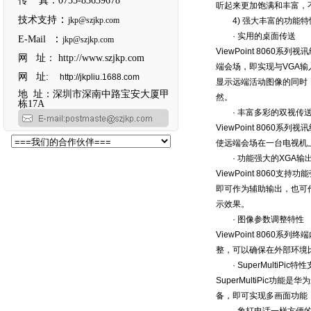
传 真：0755-83639678
听起来更加饱满和丰富，
：
技术支持
jkp@szjkp.com
4) 强大丰富的功能特
· 实用的桌面传送
：
E-Mail
jkp@szjkp.com
ViewPoint 80
网 址：
http://www.szjkp.com
端会场，即实现与VGA
网 址:
http://jkpliu.1688.com
显示远端活动图像的同时
地 址：深圳市深南中路宝安大厦甲
然。
栋17A
· 丰富多彩的双视传送（D
ViewPoint 806
使远端会场在一台电视机
· 功能强大的XGA输
ViewPoint 8060
即可作为辅助输出，也可
示效果。
· 图像参数调整特性
ViewPoint 80
整，可以确保在外部环境
· SuperMultiPic特
SuperMultiPi
备，即可实现多画面功能